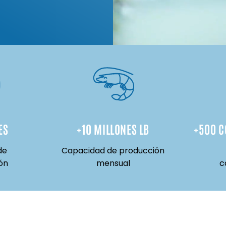
ES
+
10
 MILLONES LB
+
500
 
de
Capacidad de producción
ón
mensual
c