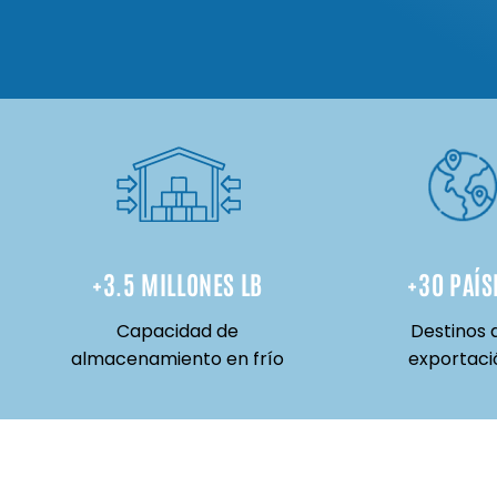
+
3.5
 MILLONES LB
+
30
 PAÍS
Capacidad de
Destinos 
almacenamiento en frío
exportaci