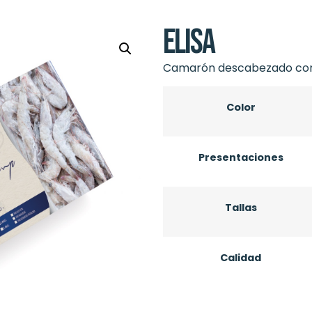
Elisa
Camarón descabezado con 
Color
Presentaciones
Tallas
Calidad